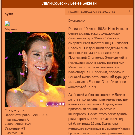
Лили Собески / Leelee Sobieski
1
Поделиться
2011-08-01 16:15:41
зуля
Биография
Родилась 10 июня 1983 в Нью-Йорке в
Маршал
семье французского художника и
бывшего актёра Жана Собески и
американской писательницы Элизабет
Саломон. Её дальними предками были
коронный гетман и канцлер Речи
Посполитой Станислав Жолкевский и
последний король самостоятельной
Речи Посполитой — знаменитый
полководец Ян Собеский, победой в
Венской битве остановивший турецкую
экспансию в Европе. Отец Лили носит
дворянский титул.
Актёрский дебют состоялся у Лили в
детстве, когда она принимала участие
в детских спектаклях. Однажды её
пригласили принять участие в
Откуда:
уфа
кинопробах. После этого последовали
Зарегистрирован
: 2010-06-01
роли в фильме «Встреча» 1994 года —
Приглашений:
0
ей было тогда 12 лет. Затем она
Сообщений:
1621
Уважение:
+3
ненадолго появилась в сериале «Чарли
Позитив:
+0
Грейс». После этого она принимала