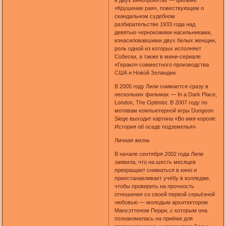
в двух кинопроектах — фильме
«Крушение рая», повествующем о
скандальном судебном
разбирательстве 1933 года над
девятью чернокожими насильниками,
изнасиловавшими двух белых женщин,
роль одной из которых исполняет
Собески, а также в мини-сериале
«Геракл» совместного производства
США и Новой Зеландии.
В 2005 году Лили снимается сразу в
нескольких фильмах — In a Dark Place,
London, The Optimist. В 2007 году по
мотивам компьютерной игры Dungeon
Siege выходит картина «Во имя короля:
История об осаде подземелья».
Личная жизнь
В начале сентября 2002 года Лили
заявила, что на шесть месяцев
прекращает сниматься в кино и
приостанавливает учёбу в колледже,
чтобы проверить на прочность
отношения со своей первой серьёзной
любовью — молодым архитектором
Манхэттеном Перри, с которым она
познакомилась на приёме для