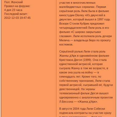
Пол:
Женский
участие в многочисленных
Провел на форуме:
малобюджетных сериалах. Первая
4 дня 23 часа
серьёзная роль Лили была в фильме
Последний визит:
киностудии Disney «Из джунглей в
2012-12-03 19:47:45
джунгли», который вышел в 1997 году.
Вскоре Стэнли Кубрик предложил
четырнадцатилетней Лили роль в его
фильме «С широко закрытыми
глазами». Лили исполнила роль дочери
Милича — владельца бюро по прокату
костюмов.
Серьёзной ролью Лили стала роль
Жанны д’Арк в одноимённом фильме
Кристиана Дюгэя (1999). Она стала
единственной актрисой, которая
сыграла Жанну в том же возрасте, в
каком она ушла на войну — в
семнадцать лет. Кроме того, по
собственному признанию, Лили стала
первой актрисой, сыгравшей её, будучи
девственницей. На экраны
телевизионный фильм Дюгэя вышел
одновременно с аналогичным проектом
Л.Бессона — «Жанна д’Арк».
В августе 2004 года Лили Собески
подписала контракты на участие сразу