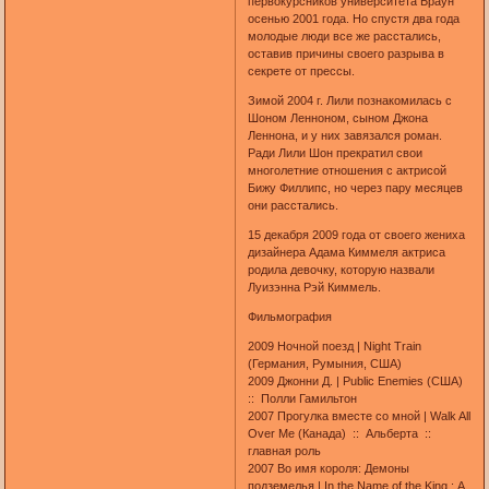
первокурсников университета Браун
осенью 2001 года. Но спустя два года
молодые люди все же расстались,
оставив причины своего разрыва в
секрете от прессы.
Зимой 2004 г. Лили познакомилась с
Шоном Ленноном, сыном Джона
Леннона, и у них завязался роман.
Ради Лили Шон прекратил свои
многолетние отношения с актрисой
Бижу Филлипс, но через пару месяцев
они расстались.
15 декабря 2009 года от своего жениха
дизайнера Адама Киммеля актриса
родила девочку, которую назвали
Луизэнна Рэй Киммель.
Фильмография
2009 Ночной поезд | Night Train
(Германия, Румыния, США)
2009 Джонни Д. | Public Enemies (США)
:: Полли Гамильтон
2007 Прогулка вместе со мной | Walk All
Over Me (Канада) :: Альберта ::
главная роль
2007 Во имя короля: Демоны
подземелья | In the Name of the King : А