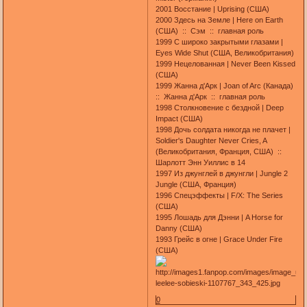
2001 Восстание | Uprising (США)
2000 Здесь на Земле | Here on Earth
(США) :: Сэм :: главная роль
1999 С широко закрытыми глазами |
Eyes Wide Shut (США, Великобритания)
1999 Нецелованная | Never Been Kissed
(США)
1999 Жанна д'Арк | Joan of Arc (Канада)
:: Жанна д'Арк :: главная роль
1998 Столкновение с бездной | Deep
Impact (США)
1998 Дочь солдата никогда не плачет |
Soldier's Daughter Never Cries, A
(Великобритания, Франция, США) ::
Шарлотт Энн Уиллис в 14
1997 Из джунглей в джунгли | Jungle 2
Jungle (США, Франция)
1996 Спецэффекты | F/X: The Series
(США)
1995 Лошадь для Дэнни | A Horse for
Danny (США)
1993 Грейс в огне | Grace Under Fire
(США)
0