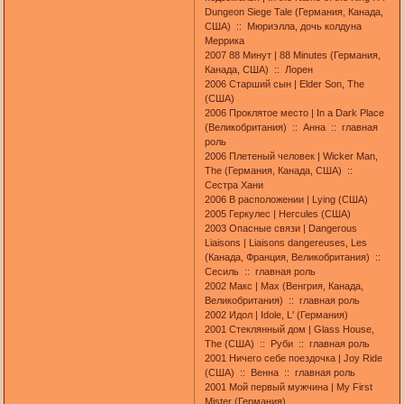
Dungeon Siege Tale (Германия, Канада,
США) :: Мюриэлла, дочь колдуна
Меррика
2007 88 Минут | 88 Minutes (Германия,
Канада, США) :: Лорен
2006 Старший сын | Elder Son, The
(США)
2006 Проклятое место | In a Dark Place
(Великобритания) :: Анна :: главная
роль
2006 Плетеный человек | Wicker Man,
The (Германия, Канада, США) ::
Сестра Хани
2006 В расположении | Lying (США)
2005 Геркулес | Hercules (США)
2003 Опасные связи | Dangerous
Liaisons | Liaisons dangereuses, Les
(Канада, Франция, Великобритания) ::
Сесиль :: главная роль
2002 Макс | Max (Венгрия, Канада,
Великобритания) :: главная роль
2002 Идол | Idole, L' (Германия)
2001 Стеклянный дом | Glass House,
The (США) :: Руби :: главная роль
2001 Ничего себе поездочка | Joy Ride
(США) :: Венна :: главная роль
2001 Мой первый мужчина | My First
Mister (Германия)