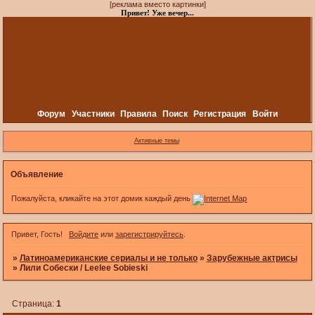
[реклама вместо картинки]
Привет! Уже вечер...
Форум
Участники
Правила
Поиск
Регистрация
Войти
Активные темы
Объявление
Пожалуйста, кликайте на этот домик каждый день
Привет, Гость!
Войдите
или
зарегистрируйтесь
.
»
Латиноамериканские сериалы и не только
»
Зарубежные актрисы
»
Лили Собески / Leelee Sobieski
Страница:
1