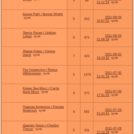
0
98
21:12:14
зуля
Бонни Райт / Bonnie Wright
2011-08-04
зуля
5
253
15:57:22
зуля
Линси Лохан / Lindsay
2011-08-03
Lohan
зуля
6
474
21:08:18
зуля
Джина Дэвис / Geena
2011-08-02
Davis
зуля
7
420
19:19:32
зуля
Риз Уизерспун / Reese
2011-07-30
Witherspoon
зуля
5
1470
21:41:19
зуля
Кэрри Энн Мосс / Carrie
2011-07-30
Anne Moss
зуля
9
373
17:51:25
зуля
Памела Андерсон / Pamela
2011-07-29
Anderson
зуля
9
582
21:24:41
зуля
Шарлиз Терон / Charlize
2011-07-28
Theron
зуля
5
331
17:12:19
зуля