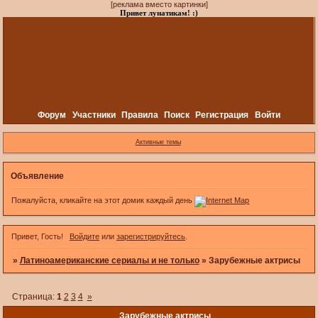
[реклама вместо картинки]
Привет лунатикам! :)
Форум
Участники
Правила
Поиск
Регистрация
Войти
Активные темы
Объявление
Пожалуйста, кликайте на этот домик каждый день
Привет, Гость!
Войдите
или
зарегистрируйтесь
.
»
Латиноамериканские сериалы и не только
»
Зарубежные актрисы
Страница:
1
2
3
4
»
Зарубежные актрисы