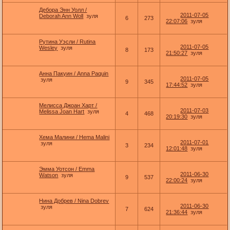
Дебора Энн Уолл /
2011-07-05
Deborah Ann Woll
зуля
6
273
22:07:06
зуля
Рутина Уэсли / Rutina
2011-07-05
Wesley
зуля
8
173
21:50:27
зуля
Анна Пакуин / Anna Paquin
2011-07-05
зуля
9
345
17:44:52
зуля
Мелисса Джоан Харт /
2011-07-03
Melissa Joan Hart
зуля
4
468
20:19:30
зуля
Хема Малини / Hema Malini
2011-07-01
зуля
3
234
12:01:48
зуля
Эмма Уотсон / Emma
2011-06-30
Watson
зуля
9
537
22:00:24
зуля
Нина Добрев / Nina Dobrev
2011-06-30
зуля
7
624
21:36:44
зуля