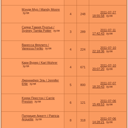
Мэнди Мур / Mandy Moore
2011-07-27
зуля
4
248
18:55:58
зуля
Сидни Тамия Пуатье /
2011-07-11
Sydney Tamiia Poitier
зуля
3
289
17:42:43
зуля
Ванесса Ферлито /
2011-07-10
Vanessa Ferlito
зуля
4
224
22:18:36
зуля
Кари Вурер / Kari Wuhrer
2011-07-10
зуля
4
671
20:07:20
зуля
Дженнифер Эль / Jennifer
2011-07-07
Ehle
зуля
5
800
18:20:43
зуля
Кэрри Престон / Carrie
2011-07-06
Preston
зуля
6
121
15:49:53
зуля
Патриция Аркетт / Patricia
2011-07-06
Arquette
зуля
8
318
14:28:21
зуля