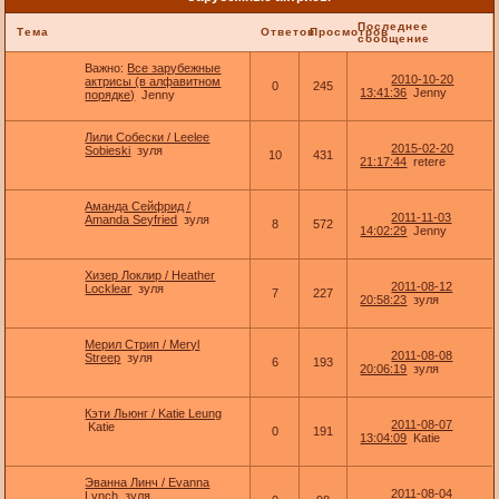
Последнее
Тема
Ответов
Просмотров
сообщение
Важно:
Все зарубежные
2010-10-20
актрисы (в алфавитном
0
245
13:41:36
Jenny
порядке)
Jenny
Лили Собески / Leelee
2015-02-20
Sobieski
зуля
10
431
21:17:44
retere
Аманда Сейфрид /
2011-11-03
Amanda Seyfried
зуля
8
572
14:02:29
Jenny
Хизер Локлир / Heather
2011-08-12
Locklear
зуля
7
227
20:58:23
зуля
Мерил Стрип / Meryl
2011-08-08
Streep
зуля
6
193
20:06:19
зуля
Кэти Льюнг / Katie Leung
2011-08-07
Katie
0
191
13:04:09
Katie
Эванна Линч / Evanna
2011-08-04
Lynch
зуля