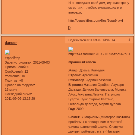
И он покидает свой дом, идя навстречу
смерти и… любви, ожидающих его
впереди.
http://depositfiles.com/files/3qpu9nxvf
0
4
Поделиться
2011-09-09 13:02:14
dancer
Ефрейтор
Франция/Francia
Зарегистрирован
: 2011-09-03
Приглашений:
0
Жанр:
Драма, Комедия.
Сообщений:
12
Страна:
Аргентина.
Уважение:
+0
Режиссер:
Адриан Каэтано.
Позитив:
+0
В ролях:
Наталия Орейро, Лаутаро
Провел на форуме:
16 минут
Делгадо, Дэниэл Валенсуела, Моника
Последний визит:
Айос, Агустина Лекуна, Патрицио
2011-09-09 13:15:29
Гуэрти, Луис Энрике Каэтано,
Освальдо Делгадо, Мария Дуплаа.
Год:
2009
Сюжет:
У Марианы (Милагрос Каэтано)
проблемы с поведением в частной
узконаправленной школе. Снаружи
другие проблемы: мать (Наталия