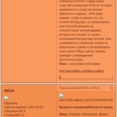
и жениться на Рите. Среди новых
страстей и романтики Рита не чуствует
уверенности и тогда она решает
обратится к гадалке... Рита ищет
гадалку, чтобы услышать то, что
готовит ей будущее, но предсказания
мистической женщины не
соответствуют рекомендациям,
которые она слышит от своего
психоаналитика-доктора Антонии. Она
сталкивается с вопросом: можно ли
предсказать судьбу и контролировать
нашу жизнь? Ведь советы гадалки
приводят к неожиданным
обстоятельствам...
Язык:
с русскими субтитрами
http://depositfiles.com/files/yzgjifnuy
0
6
Поделиться
2011-09-09 13:03:10
dancer
Ефрейтор
Музыка в ожидании/Musica en espera
Зарегистрирован
: 2011-09-03
Приглашений:
0
Жанр:
Комедия, Мелодрама, Драма.
Сообщений:
12