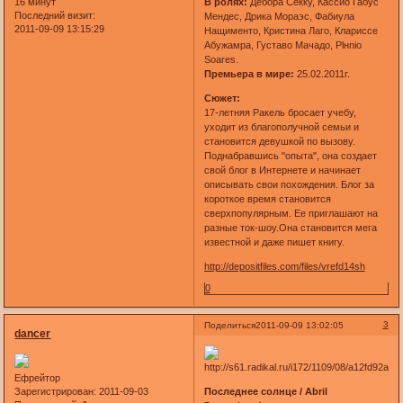
16 минут
В ролях:
Дебора Секку, Кассио Габус
Последний визит:
Мендес, Дрика Мораэс, Фабиула
2011-09-09 13:15:29
Нащименто, Кристина Лаго, Клариссе
Абужамра, Густаво Мачадо, Plнnio
Soares.
Премьера в мире:
25.02.2011г.
Сюжет:
17-летняя Ракель бросает учебу,
уходит из благополучной семьи и
становится девушкой по вызову.
Поднабравшись "опыта", она создает
свой блог в Интернете и начинает
описывать свои похождения. Блог за
короткое время становится
сверхпопулярным. Ее приглашают на
разные ток-шоу.Она становится мега
известной и даже пишет книгу.
http://depositfiles.com/files/vrefd14sh
0
3
Поделиться
2011-09-09 13:02:05
dancer
Ефрейтор
Последнее солнце / Abril
Зарегистрирован
: 2011-09-03