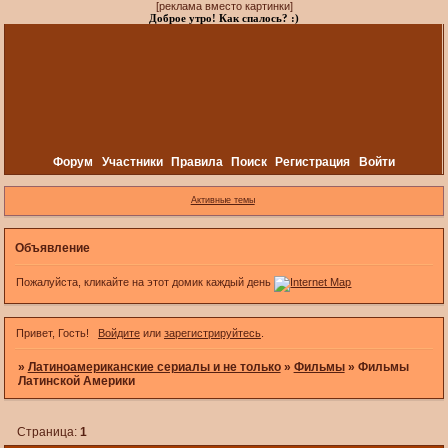
[реклама вместо картинки]
Доброе утро! Как спалось? :)
Форум
Участники
Правила
Поиск
Регистрация
Войти
Активные темы
Объявление
Пожалуйста, кликайте на этот домик каждый день
Привет, Гость!
Войдите
или
зарегистрируйтесь
.
»
Латиноамериканские сериалы и не только
»
Фильмы
»
Фильмы
Латинской Америки
Страница:
1