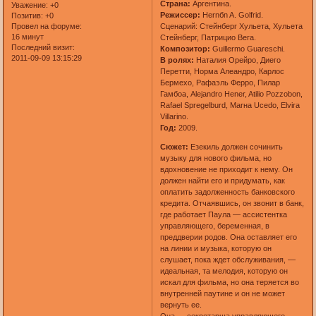
Страна:
Аргентина.
Уважение:
+0
Режиссер:
Hernбn A. Golfrid.
Позитив:
+0
Сценарий: Стейнберг Хульета, Хульета
Провел на форуме:
16 минут
Стейнберг, Патрицио Вега.
Последний визит:
Композитор:
Guillermo Guareschi.
2011-09-09 13:15:29
В ролях:
Наталия Орейро, Диего
Перетти, Норма Алеандро, Карлос
Бермехо, Рафаэль Ферро, Пилар
Гамбоа, Alejandro Hener, Atilio Pozzobon,
Rafael Spregelburd, Marнa Ucedo, Elvira
Villarino.
Год:
2009.
Сюжет:
Езекиль должен сочинить
музыку для нового фильма, но
вдохновение не приходит к нему. Он
должен найти его и придумать, как
оплатить задолженность банковского
кредита. Отчаявшись, он звонит в банк,
где работает Паула — ассистентка
управляющего, беременная, в
преддверии родов. Она оставляет его
на линии и музыка, которую он
слушает, пока ждет обслуживания, —
идеальная, та мелодия, которую он
искал для фильма, но она теряется во
внутренней паутине и он не может
вернуть ее.
Она — секретарша управляющего