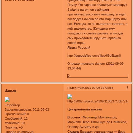
придуманную им игру в метро Сан-
Паулу. Он заранее планирует маршрут.
Зайдя в вагон, он выбирает
приглянувшуюся ему женщину, и ждет,
последует ли она по его маршруту или
нет. Если да, то он пытается завязать с
ней знакомство. Женщины ему
попадаются самые разные, и иногда
ему приходится нарушать правила
своей игры.
Язык:
Русский
http://depositfiles.com/files/66o5iwgr0
Отредактировано dancer (2011-09-09
13:04:44)
0
8
Поделиться
2011-09-09 13:04:55
dancer
Ефрейтор
Центральный вокзал
Зарегистрирован
: 2011-09-03
Приглашений:
0
В ролях:
Фернанда Монтенегро,
Сообщений:
12
Марилия Пера, Винициус де Оливейра,
Уважение:
+0
Отавиу Аугусту и др.
Позитив:
+0
Сюжет:
Бывшая учительница — Дора
Провел на форуме: