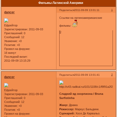
Фильмы Латинской Америки
1
Поделиться
2011-09-09 13:01:11
dancer
Ссылки на латиноамериканские
Ефрейтор
фильмы
Зарегистрирован
: 2011-09-03
0
Приглашений:
0
Сообщений:
12
Уважение:
+0
Позитив:
+0
Провел на форуме:
16 минут
Последний визит:
2011-09-09 13:15:29
2
Поделиться
2011-09-09 13:01:41
dancer
Ефрейтор
Сладкий яд скорпиона / Bruna
Зарегистрирован
: 2011-09-03
Приглашений:
0
Surfistinha
Сообщений:
12
Жанр:
Драма
Уважение:
+0
Режиссер:
Маркус Бальдини.
Позитив:
+0
Сценарий:
Хосе Де Карвальо.
Провел на форуме: