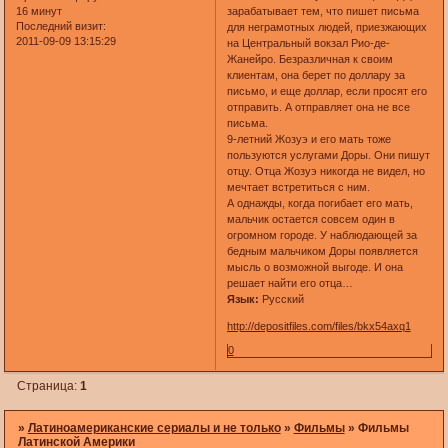
16 минут
зарабатывает тем, что пишет письма
Последний визит:
для неграмотных людей, приезжающих
2011-09-09 13:15:29
на Центральный вокзал Рио-де-
Жанейро. Безразличная к своим
клиентам, она берет по доллару за
письмо, и еще доллар, если просят его
отправить. А отправляет она не все
письма.
9-летний Жозуэ и его мать тоже
пользуются услугами Доры. Они пишут
отцу. Отца Жозуэ никогда не видел, но
мечтает встретиться с ним.
А однажды, когда погибает его мать,
мальчик остается совсем один в
огромном городе. У наблюдающей за
бедным мальчиком Доры появляется
мысль о возможной выгоде. И она
решает найти его отца…
Язык:
Русский
http://depositfiles.com/files/bkx54axq1
0
Страница:
1
»
Латиноамериканские сериалы и не только
»
Фильмы
»
Фильмы
Латинской Америки