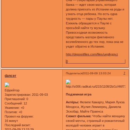
банка — ждет свою мать, которая
должна приехать из Испании на роды и
узнать отца ребенка. Но есть одна
трудность — пары у Паулы нет.
Езекиль обращается к Пауле с
просьбой найти ту музыку.
Превосходная возможность
представить матери фиктивного
возлюбленного до тех пор, пока она не
уедет обратно в Испанию.
http://depositfiles.com/files/ueglkggvz
0
7
Поделиться
2011-09-09 13:03:24
dancer
Ефрейтор
Подземная игра
Зарегистрирован
: 2011-09-03
Приглашений:
0
Актёры:
Фелипе Камаргу, Мария Луиза
Сообщений:
12
Мендоса, Жулия Леммерец, Даниела
Уважение:
+0
Эскобар, Майте Праенса
Позитив:
+0
Сюжет фильма:
Чтобы найти женщину
Провел на форуме:
16 минут
своей мечты, странный и романтичный
Последний визит:
молодой человек играет в
2011-09-09 13:15:29