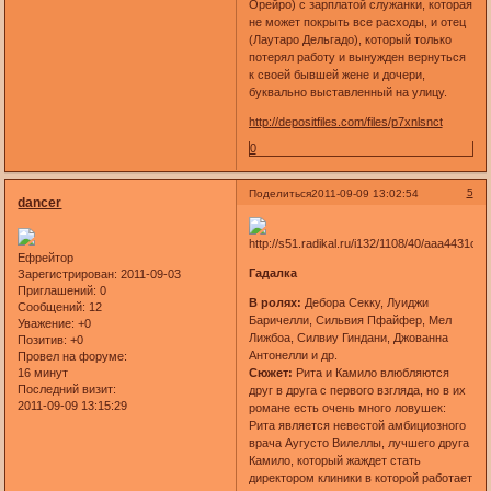
Орейро) с зарплатой служанки, которая
не может покрыть все расходы, и отец
(Лаутаро Дельгадо), который только
потерял работу и вынужден вернуться
к своей бывшей жене и дочери,
буквально выставленный на улицу.
http://depositfiles.com/files/p7xnlsnct
0
5
Поделиться
2011-09-09 13:02:54
dancer
Ефрейтор
Гадалка
Зарегистрирован
: 2011-09-03
Приглашений:
0
В ролях:
Дебора Секку, Луиджи
Сообщений:
12
Баричелли, Сильвия Пфайфер, Мел
Уважение:
+0
Лижбоа, Силвиу Гиндани, Джованна
Позитив:
+0
Антонелли и др.
Провел на форуме:
16 минут
Сюжет:
Рита и Камило влюбляются
Последний визит:
друг в друга с первого взгляда, но в их
2011-09-09 13:15:29
романе есть очень много ловушек:
Рита является невестой амбициозного
врача Аугусто Вилеллы, лучшего друга
Камило, который жаждет стать
директором клиники в которой работает