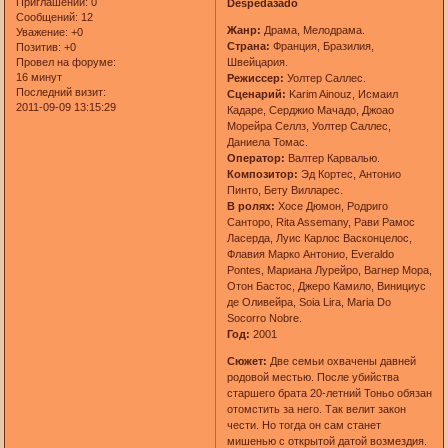
Приглашений:
0
Despedaзado
Сообщений:
12
Жанр:
Драма, Мелодрама.
Уважение:
+0
Страна:
Франция, Бразилия,
Позитив:
+0
Швейцария.
Провел на форуме:
16 минут
Режиссер:
Уолтер Саллес.
Последний визит:
Сценарий:
Karim Ainouz, Исмаил
2011-09-09 13:15:29
Кадаре, Серджио Мачадо, Джоао
Морейра Селлз, Уолтер Саллес,
Даниела Томас.
Оператор:
Валтер Карвалью.
Композитор:
Эд Кортес, Антонио
Пинто, Бету Вилларес.
В ролях:
Хосе Дюмон, Родриго
Санторо, Rita Assemany, Рави Рамос
Ласерда, Луис Карлос Васконцелос,
Флавия Марко Антонио, Everaldo
Pontes, Мариана Лурейро, Вагнер Мора,
Отон Бастос, Джеро Камило, Винициус
де Оливейра, Soia Lira, Maria Do
Socorro Nobre.
Год:
2001
Сюжет:
Две семьи охвачены давней
родовой местью. После убийства
старшего брата 20-летний Тоньо обязан
отомстить за него. Так велит закон
чести. Но тогда он сам станет
мишенью с открытой датой возмездия.