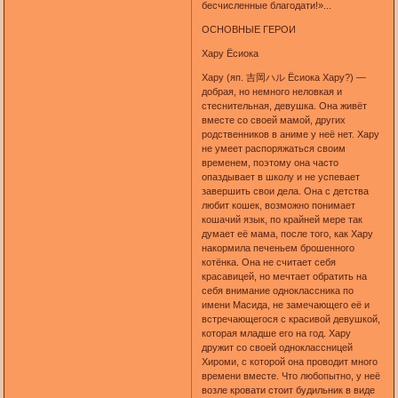
бесчисленные благодати!»...
ОСНОВНЫЕ ГЕРОИ
Хару Ёсиока
Хару (яп. 吉岡ハル Ёсиока Хару?) —
добрая, но немного неловкая и
стеснительная, девушка. Она живёт
вместе со своей мамой, других
родственников в аниме у неё нет. Хару
не умеет распоряжаться своим
временем, поэтому она часто
опаздывает в школу и не успевает
завершить свои дела. Она с детства
любит кошек, возможно понимает
кошачий язык, по крайней мере так
думает её мама, после того, как Хару
накормила печеньем брошенного
котёнка. Она не считает себя
красавицей, но мечтает обратить на
себя внимание одноклассника по
имени Масида, не замечающего её и
встречающегося с красивой девушкой,
которая младше его на год. Хару
дружит со своей одноклассницей
Хироми, с которой она проводит много
времени вместе. Что любопытно, у неё
возле кровати стоит будильник в виде