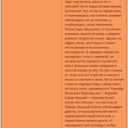
Хару спасла кота, вынеся его с
проезжей части перед затормозившим
грузовиком. Кот, встав на задние лапы
и отряхнувшись, как человек, вежливо
поблагодарил её за спасение, и,
улыбнувшись, низко поклонился.
Ночью Хару проснулась от кошачьего
мяуканья, вышла на улицу и увидела
длинную процессию кошек, идущих на
задних лапах; некоторые из кошек
несли фонари и музыкальные
инструменты. В середине процессии
находилась тачка с лежанкой, на
которой везли огромного пушистого
кота с большим синим сапфиром в
золотой оправе на лбу. По обе стороны
от тачки шли кот в мантии и пенсне и
кошка со свитком в лапах. Кот в мантии
и пенсне подозвал Хару и представил
ей кота в тачке, оказавшегося "Королём
Кошачьего Королевства — Королём
Среди Королей — Королём Котов",
после чего пояснил, что она спасла
Принца. Кошачий Король поблагодарил
девочку, а кошка вручила ей свиток,
перевязанный синей ленточкой, и
торжественно провозгласила: «С
завтрашнего дня снизойдут на Вас