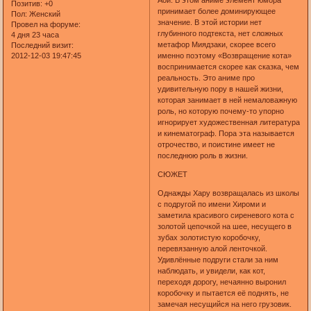
Аой. В этом аниме элемент юмора
Позитив:
+0
принимает более доминирующее
Пол:
Женский
значение. В этой истории нет
Провел на форуме:
глубинного подтекста, нет сложных
4 дня 23 часа
метафор Миядзаки, скорее всего
Последний визит:
2012-12-03 19:47:45
именно поэтому «Возвращение кота»
воспринимается скорее как сказка, чем
реальность. Это аниме про
удивительную пору в нашей жизни,
которая занимает в ней немаловажную
роль, но которую почему-то упорно
игнорирует художественная литература
и кинематограф. Пора эта называется
отрочество, и поистине имеет не
последнюю роль в жизни.
СЮЖЕТ
Однажды Хару возвращалась из школы
с подругой по имени Хироми и
заметила красивого сиреневого кота с
золотой цепочкой на шее, несущего в
зубах золотистую коробочку,
перевязанную алой ленточкой.
Удивлённые подруги стали за ним
наблюдать, и увидели, как кот,
переходя дорогу, нечаянно выронил
коробочку и пытается её поднять, не
замечая несущийся на него грузовик.