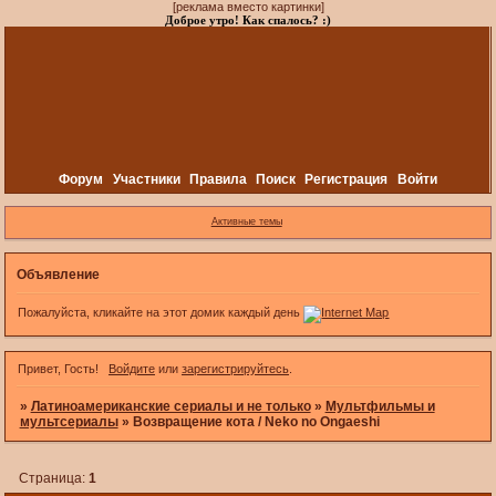
[реклама вместо картинки]
Доброе утро! Как спалось? :)
Форум
Участники
Правила
Поиск
Регистрация
Войти
Активные темы
Объявление
Пожалуйста, кликайте на этот домик каждый день
Привет, Гость!
Войдите
или
зарегистрируйтесь
.
»
Латиноамериканские сериалы и не только
»
Мультфильмы и
мультсериалы
»
Возвращение кота / Neko no Ongaeshi
Страница:
1