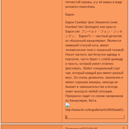
пятнистой коровы, а у её мамы в виде
розового поросёнка.
Барон
Барон Гумберт фон Зиккинген (нем.
Humbert Von Sickingen) или просто
Барон (яп. フンベルト・フォン・ジッキ
ンゲン、 Барон?) — частный детектив
из «Кошачьей канцелярии». Является
ожившей статуей кота, имеет
человеческое тело с кошачьей головой.
Носит наглухо застёгнутую одежду и
перчатки, часто берет с собой цилиндр
и трость, которой умеет отлично
фехтовать. Любит специальный сорт
чая, который каждый раз имеет разный
вкус. Он очень деликатен, лаконичен и
имеет хорошие манеры, никогда не
бывает в замешательстве и всегда
знает выход из любой ситуации.
Прекрасно ладит со своим напарником
по Канцелярии, Мута.
0
2
Поделиться
2010-06-06