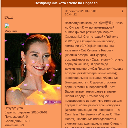
Возвращение кота / Neko no Ongaeshi
1
Поделиться
2010-06-06
20:44:22
зуля
Возвраще́ние кота́ (яп. 猫の恩返し Нэко
но Онгаэси?) — полнометражный
Маршал
аниме-фильм режиссёра Морита
Хироюки [1]. Снят студией «Гибли» в
2002 году. Официальный перевод
компании «CP Digital» основан на
названии «Cat Returns a Favour»
(«Кошка возвращает добро»),
сокращённом до «Cat’s return» («то, что
вернула кошка»), и просто до
двусмысленного «Cat Returns» («кошка
возвращает»/«возвращение кота»);
неофициальное название «Кошачья
Благодарность». С другой стороны
один из главных персонажей - Кот
Барон, встречается ранее в аниме
Шёпот сердца. Это последнее
произведение из трех, что отсняли для
студии «Гибли» режиссёры-новоделы
Откуда:
уфа
(другие произведения новоделов — «I
Зарегистрирован
: 2010-06-01
Can Hear The Sea» и «Whisper Of The
Приглашений:
0
Heart»). «Кошачью благодарность»
Сообщений:
1621
снимали как адаптацию манги Хиираги
Уважение:
+3