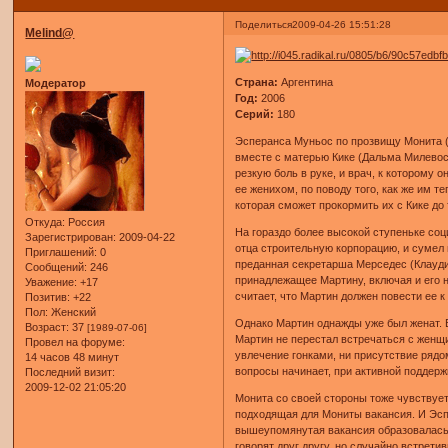
Поделиться
2009-04-26 15:51:28
Melind@
Страна:
Аргентина
Модератор
Год:
2006
Серий:
180
Эсперанса Муньос по прозвищу Монита (Н
вместе с матерью Кике (Дальма Милевос)
резкую боль в руке, и врач, к которому
ее женихом, по поводу того, как же им т
которая сможет прокормить их с Кике до т
Откуда:
Россия
На гораздо более высокой ступеньке соц
Зарегистрирован
: 2009-04-22
отца строительную корпорацию, и сумел
Приглашений:
0
преданная секретарша Мерседес (Клаудия
Сообщений:
246
принадлежащее Мартину, включая и его н
Уважение:
+17
считает, что Мартин должен повести ее к 
Позитив:
+22
Пол:
Женский
Однако Мартин однажды уже был женат. Е
Возраст:
37
[1989-07-06]
Мартин не перестал встречаться с женщ
Провел на форуме:
увлечение гонками, ни присутствие рядо
14 часов 48 минут
вопросы начинает, при активной поддер
Последний визит:
2009-12-02 21:05:20
Монита со своей стороны тоже чувствует,
подходящая для Мониты вакансия. И Эспе
вышеупомянутая вакансия образовалась и
говорят друг другу, но случайно встрет