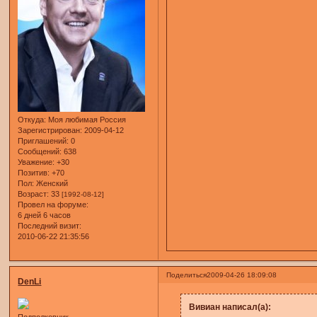
Откуда:
Моя любимая Россия
Зарегистрирован
: 2009-04-12
Приглашений:
0
Сообщений:
638
Уважение:
+30
Позитив:
+70
Пол:
Женский
Возраст:
33
[1992-08-12]
Провел на форуме:
6 дней 6 часов
Последний визит:
2010-06-22 21:35:56
Поделиться
2009-04-26 18:09:08
DenLi
Вивиан написал(а):
Подполковник