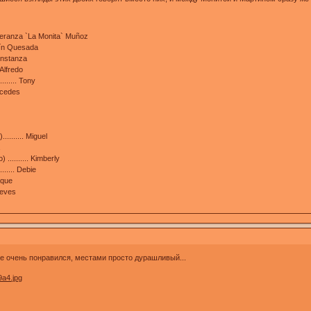
speranza `La Monita` Muñoz
tín Quesada
onstanza
Alfredo
...... Tony
rcedes
....... Miguel
a
......... Kimberly
...... Debie
ique
ieves
е очень понравился, местами просто дурашливый...