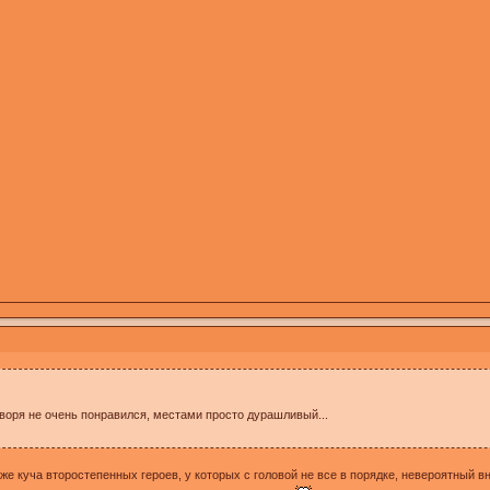
воря не очень понравился, местами просто дурашливый...
 же куча второстепенных героев, у которых с головой не все в порядке, невероятный в