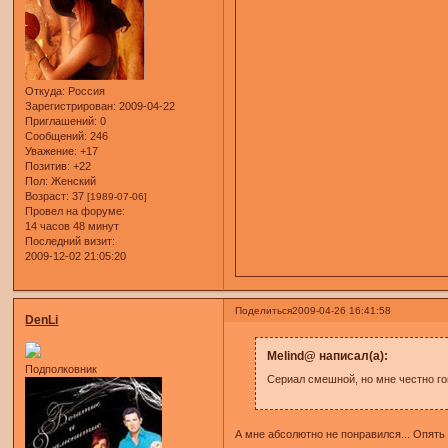
Откуда:
Россия
Зарегистрирован
: 2009-04-22
Приглашений:
0
Сообщений:
246
Уважение:
+17
Позитив:
+22
Пол:
Женский
Возраст:
37
[1989-07-06]
Провел на форуме:
14 часов 48 минут
Последний визит:
2009-12-02 21:05:20
Поделиться
2009-04-26 16:41:58
DenLi
Melind@ написал(а):
Подполковник
Сериал смешной, но мне честно го
А мне абсолютно не понравился... Опять