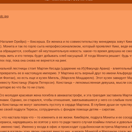
аталия Орейро) – боксерша. Ее жениха и по совместительству менеджера зовут Кике 
. Монита и так по горло сыта непрофессионализмом, который проявляет Кике, ведя ее 
 она обращается, сообщает ей неутешительную новость: какое–то время девушка не см
еперь жить и кто теперь будет добывать хлеб насущный. И тогда Монита решает: будь 
ех пор, пока она снова не вернется на ринг.
иальной лестницы стоит Мартин Кесада (ударение на И)(Факундо Арана) - влиятельны
 превратить ее в настоящую империю. У Мартина есть верный друг по имени Альфредо,
 Фонтан), но есть еще и кузен Мигель, (Марсело Моццарело). Этот кузен завидует Мар
евесту Констанцу (Карла Петерсон). Констанца – легкомысленная девушка, мысли сос
алтарю во что бы то ни стало.
го молодая красивая жена погибла в авиакатастрофе, и эта трагедия заставила Март
инами. Однако, он старался, чтобы отношения, завязывавшиеся у него со слабым пол
м Констанцы не могут заполнить пустоту в сердце Мартина. В глубине души он чувств
жке своей подруги Тересы, сотрудничать с фондом помощи детям – сиротам.
 что настала пора что – то изменить в ее жизни. Кимберли, подруга Мониты и ее сосед
ранса, нарядившись во взятое у кого-то ради такого случая взаймы платье и доволь
менно там). Именно у входа в офис и происходит судьбоносная встреча Мартина и Мо
ившиеся взгляды этих двоих говорят вместо них, и между Монитой и Мартином сразу ж