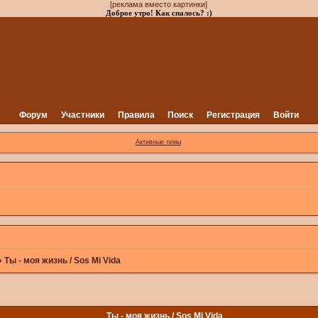
[реклама вместо картинки]
Доброе утро! Как спалось? :)
Форум
Участники
Правила
Поиск
Регистрация
Войти
Активные темы
»
Ты - моя жизнь / Sos Mi Vida
Ты - моя жизнь / Sos Mi Vida