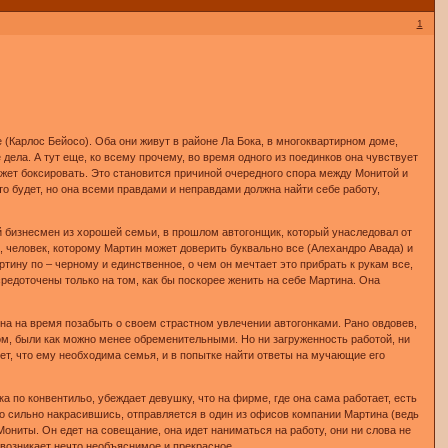
1
(Карлос Бейосо). Оба они живут в районе Ла Бока, в многоквартирном доме,
дела. А тут еще, ко всему прочему, во время одного из поединков она чувствует
ожет боксировать. Это становится причиной очередного спора между Монитой и
что будет, но она всеми правдами и неправдами должна найти себе работу,
й бизнесмен из хорошей семьи, в прошлом автогонщик, который унаследовал от
 человек, которому Мартин может доверить буквально все (Алехандро Авада) и
тину по – черному и единственное, о чем он мечтает это прибрать к рукам все,
редоточены только на том, как бы поскорее женить на себе Мартина. Она
ина на время позабыть о своем страстном увлечении автогонками. Рано овдовев,
ом, были как можно менее обременительными. Но ни загруженность работой, ни
ует, что ему необходима семья, и в попытке найти ответы на мучающие его
ка по конвентильо, убеждает девушку, что на фирме, где она сама работает, есть
но сильно накрасившись, отправляется в один из офисов компании Мартина (ведь
ниты. Он едет на совещание, она идет наниматься на работу, они ни слова не
е возникает нечто необъяснимое и прекрасное…