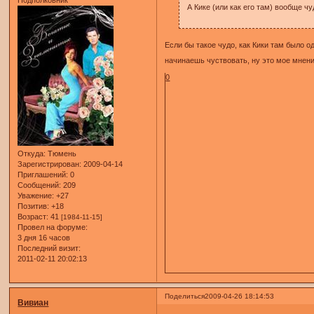
А Кике (или как его там) вообще ч
Если бы такое чудо, как Кики там было о
начинаешь чуствовать, ну это мое мне
0
Откуда:
Тюмень
Зарегистрирован
: 2009-04-14
Приглашений:
0
Сообщений:
209
Уважение:
+27
Позитив:
+18
Возраст:
41
[1984-11-15]
Провел на форуме:
3 дня 16 часов
Последний визит:
2011-02-11 20:02:13
Поделиться
2009-04-26 18:14:53
Вивиан