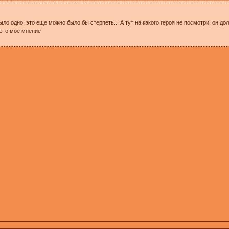
было одно, это еще можно было бы стерпеть... А тут на какого героя не посмотри, он д
 это мое мнение