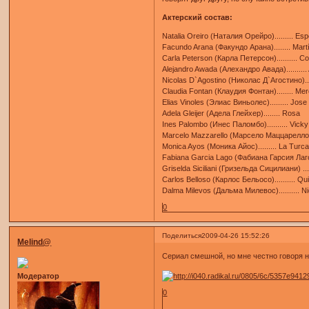
Актерский состав:
Natalia Oreiro (Наталия Орейро)......... E
Facundo Arana (Факундо Арана)........ Mar
Carla Peterson (Карла Петерсон).......... C
Alejandro Awada (Алехандро Авада).......... 
Nicolas D`Agostino (Николас Д`Агостино)....
Claudia Fontan (Клаудия Фонтан)........ Me
Elias Vinoles (Элиас Виньолес)......... Jose
Adela Gleijer (Адела Глейхер)........ Rosa
Ines Palombo (Инес Паломбо).......... Vicky
Marcelo Mazzarello (Марсело Маццарелло)...
Monica Ayos (Моника Айос)......... La Turc
Fabiana Garcia Lago (Фабиана Гарсия Лаго) .
Griselda Siciliani (Гризельда Сицилиани) ....
Carlos Belloso (Карлос Бельосо).......... Qu
Dalma Milevos (Дальма Милевос).......... N
0
Поделиться
2009-04-26 15:52:26
Melind@
Сериал смешной, но мне честно говоря н
Модератор
0