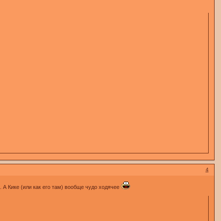
4
. А Кике (или как его там) вообще чудо ходячее