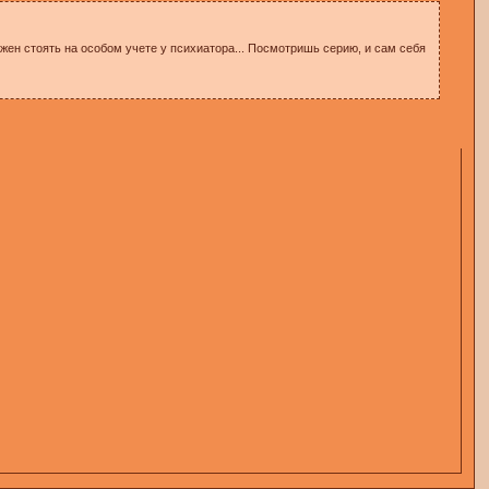
олжен стоять на особом учете у психиатора... Посмотришь серию, и сам себя