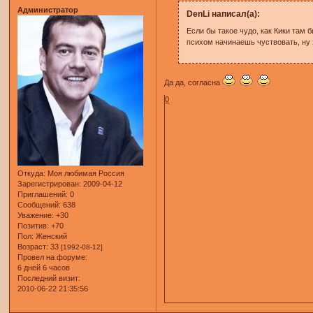
Администратор
DenLi написал(а):
Если бы такое чудо, как Кики там 
психом начинаешь чуствовать, ну
Да да, согласна
0
Откуда:
Моя любимая Россия
Зарегистрирован
: 2009-04-12
Приглашений:
0
Сообщений:
638
Уважение:
+30
Позитив:
+70
Пол:
Женский
Возраст:
33
[1992-08-12]
Провел на форуме:
6 дней 6 часов
Последний визит:
2010-06-22 21:35:56