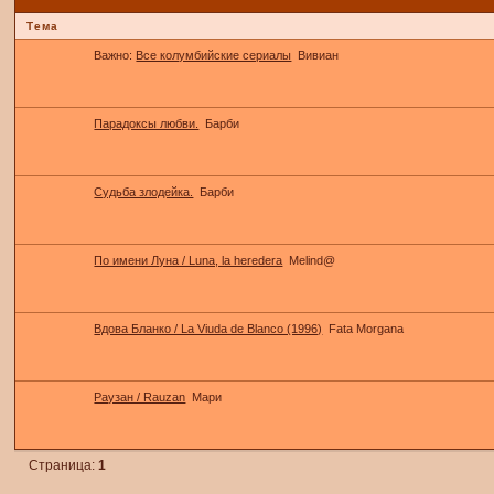
Тема
Важно:
Все колумбийские сериалы
Вивиан
Парадоксы любви.
Барби
Судьба злодейка.
Барби
По имени Луна / Luna, la heredera
Melind@
Вдова Бланко / La Viuda de Blanco (1996)
Fata Morgana
Раузан / Rauzan
Мари
Страница:
1