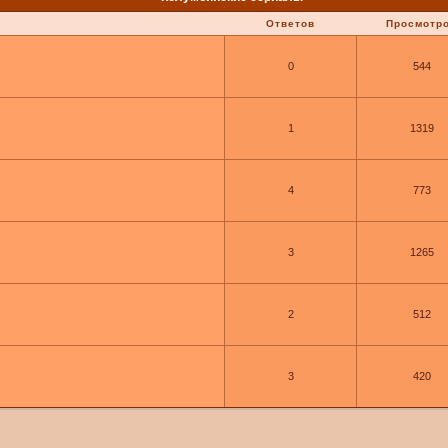
Ответов
Просмотр
0
544
1
1319
4
773
3
1265
2
512
3
420